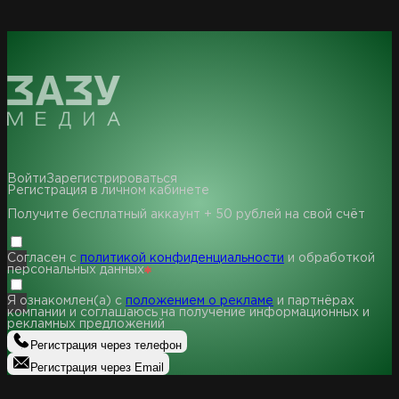
Войти
Зарегистрироваться
Регистрация в личном кабинете
Получите бесплатный аккаунт + 50 рублей на свой счёт
Согласен с
политикой конфиденциальности
и обработкой
персональных данных
Я ознакомлен(а) с
положением о рекламе
и партнёрах
компании и соглашаюсь на получение информационных и
рекламных предложений
Регистрация через телефон
Регистрация через Email